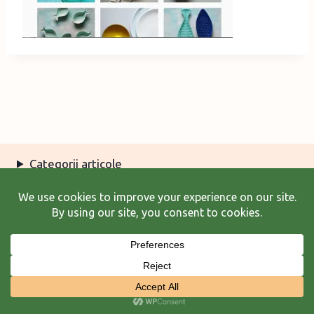
Categorii articole
Arhiva articole
Termeni şi condiţii
© 2026 Laura Frunză