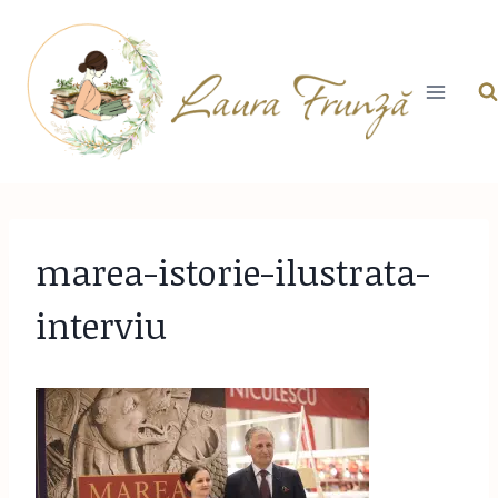
Skip
to
content
marea-istorie-ilustrata-
interviu