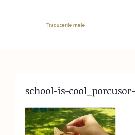
Skip
to
content
Traducerile mele
school-is-cool_porcusor