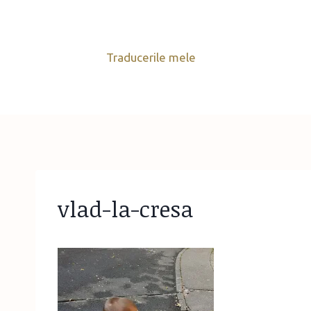
Skip
to
content
Traducerile mele
vlad-la-cresa