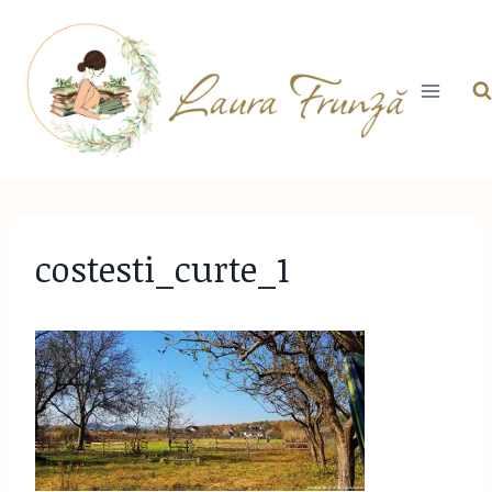
Skip
to
content
costesti_curte_1