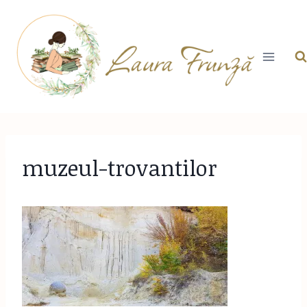
Skip
to
content
muzeul-trovantilor