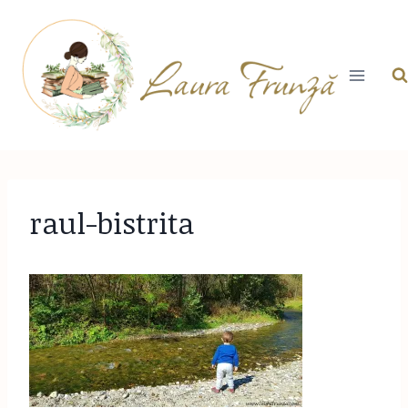
Skip
to
content
raul-bistrita