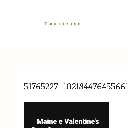
Skip
to
content
Traducerile mele
51765227_10218447645566