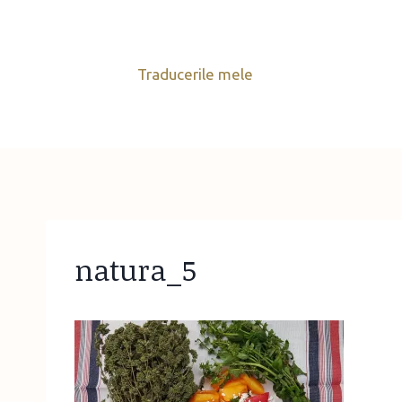
Skip
to
content
Traducerile mele
natura_5