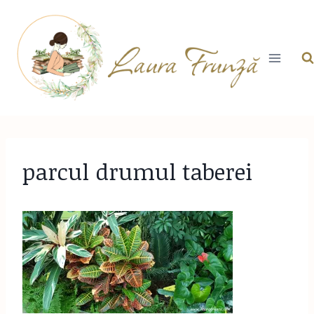
Skip
to
content
parcul drumul taberei