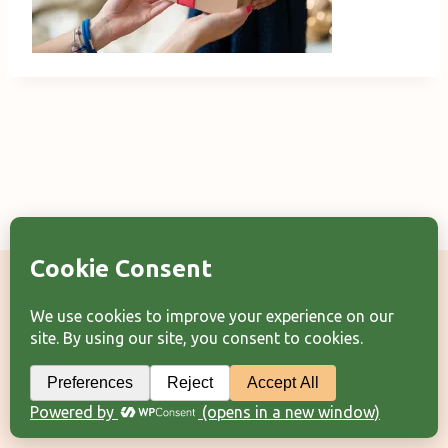
Categorii articole
Arhiva articole
Termeni şi condiţii
© 2026 Laura Frunză