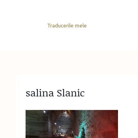
Skip
to
content
Traducerile mele
salina Slanic