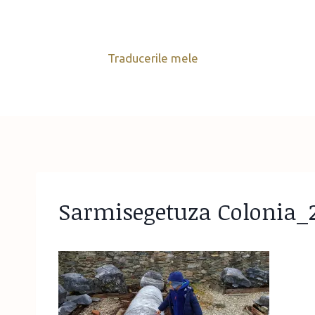
Skip
to
content
Traducerile mele
Sarmisegetuza Colonia_