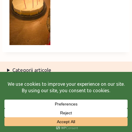
Categorii articole
Arhiva articole
Termeni şi condiţii
© 2026 Laura Frunză