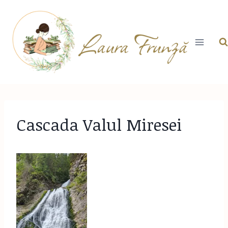
Skip
to
content
Cascada Valul Miresei