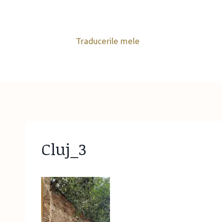
Skip
to
content
Traducerile mele
Cluj_3