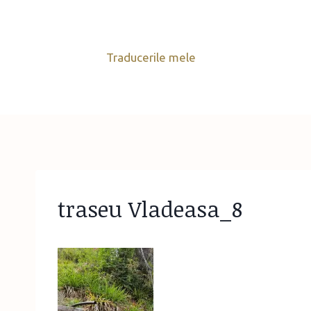
Skip
to
content
Traducerile mele
traseu Vladeasa_8