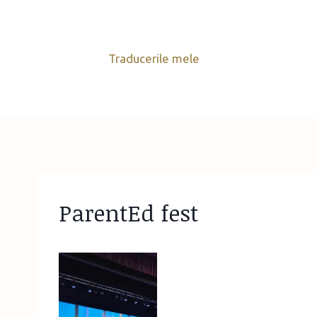
Skip
to
content
Traducerile mele
ParentEd fest