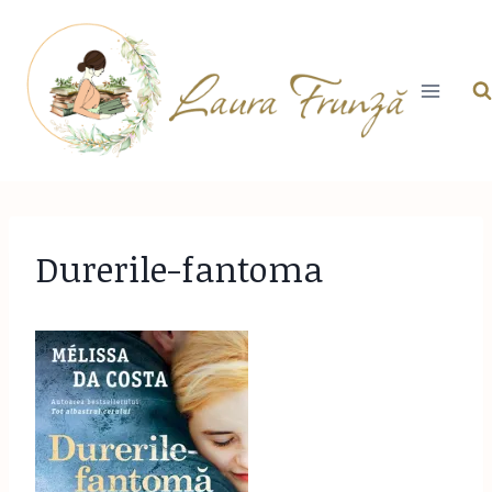
Skip
to
content
Durerile-fantoma