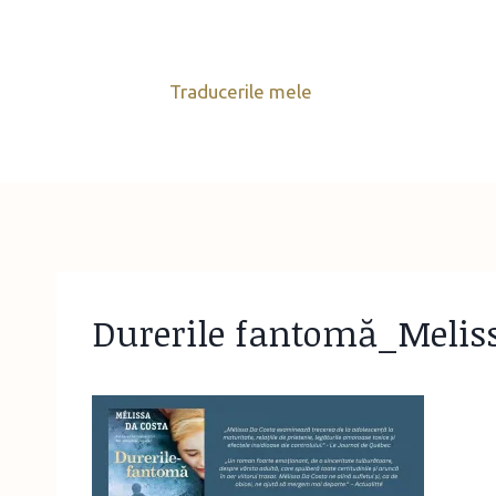
Skip
to
content
Traducerile mele
Durerile fantomă_Melis