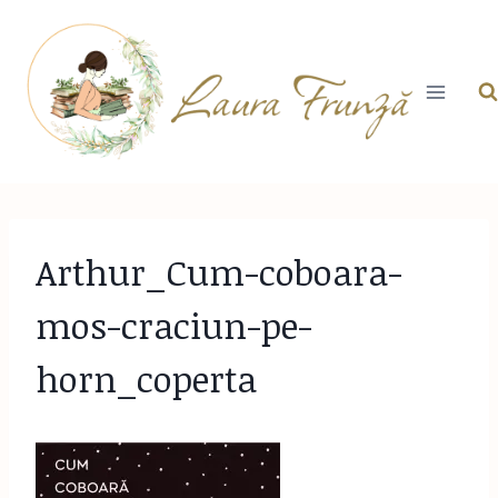
Skip
to
content
Arthur_Cum-coboara-
mos-craciun-pe-
horn_coperta