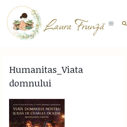
Skip
to
content
Humanitas_Viata
domnului