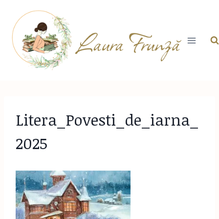
Skip
to
content
Litera_Povesti_de_iarna_
2025