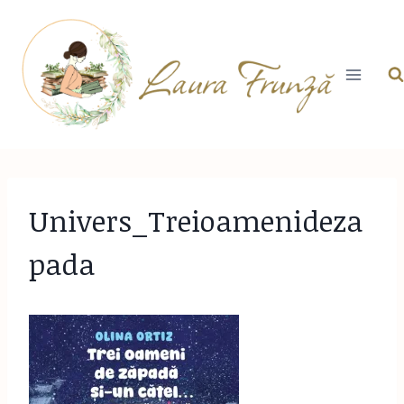
Skip
to
content
Univers_Treioamenideza
pada