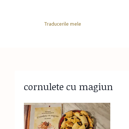
Skip
to
content
Traducerile mele
cornulete cu magiun