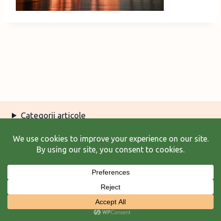
Categorii articole
Arhiva articole
Termeni şi condiţii
© 2026 Laura Frunză