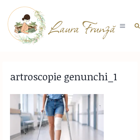
Skip
to
content
artroscopie genunchi_1