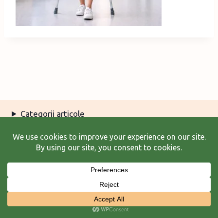
Categorii articole
Arhiva articole
Termeni şi condiţii
© 2026 Laura Frunză