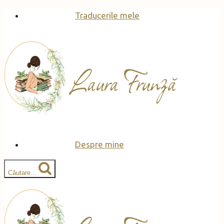
Skip
Traducerile mele
to
content
Despre mine
Căutare...