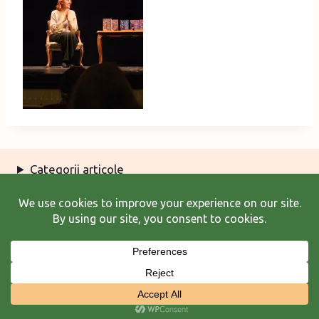
Categorii articole
Arhiva articole
Termeni şi condiţii
© 2026 Laura Frunză