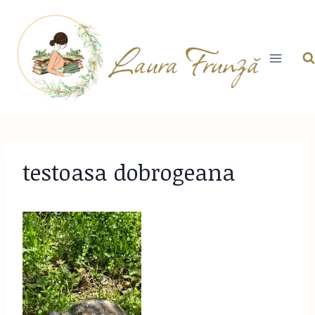
Skip
to
content
testoasa dobrogeana