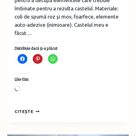
pentru a decupa elementele care trebuie
îmbinate pentru a rezulta castelul. Materiale:
coli de spumă roz şi mov, foarfece, elemente
auto-adezive (inimioare). Castelul meu e
făcut…
Distribuie dacă ţi-a plăcut
Like this:
Loading…
SĂPTĂMÂNA
CITEȘTE
PRINŢESELOR
–
FELICITARE
–