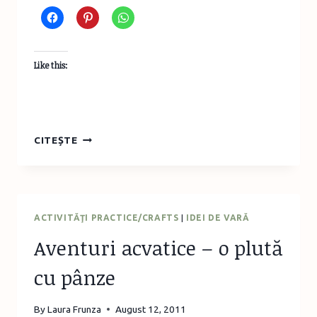
Like this:
PICTURA
CITEȘTE
PE
TEXTILE
–
MATERIALE
ŞI
ACTIVITĂŢI PRACTICE/CRAFTS
|
IDEI DE VARĂ
TEHNICI
Aventuri acvatice – o plută
cu pânze
By
Laura Frunza
August 12, 2011