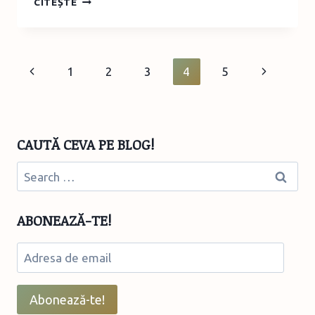
CITEȘTE
ACVATICE
–
O
PLUTĂ
Page
Previous
Next
1
2
3
4
5
CU
PÂNZE
navigation
Page
Page
CAUTĂ CEVA PE BLOG!
Search
for:
ABONEAZĂ-TE!
Adresa
de
email
Abonează-te!