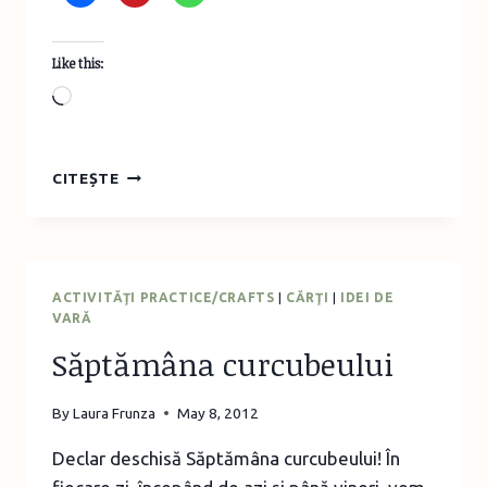
Like this:
Loading…
CĂSUŢĂ
CITEȘTE
DIN
STICLĂ
DE
PLASTIC
PENTRU
ACTIVITĂŢI PRACTICE/CRAFTS
|
CĂRŢI
|
IDEI DE
PĂSĂRELE
VARĂ
Săptămâna curcubeului
By
Laura Frunza
May 8, 2012
Declar deschisă Săptămâna curcubeului! În