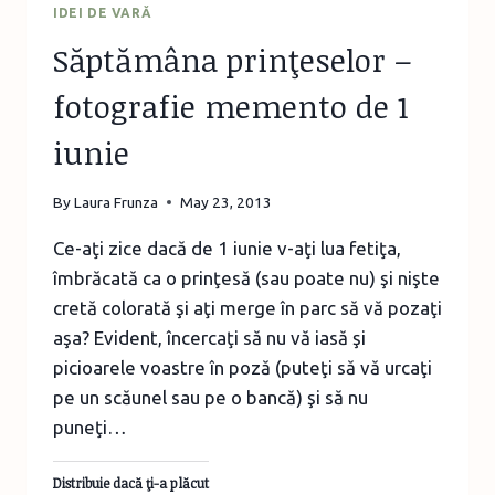
IDEI DE VARĂ
Săptămâna prinţeselor –
fotografie memento de 1
iunie
By
Laura Frunza
May 23, 2013
Ce-aţi zice dacă de 1 iunie v-aţi lua fetiţa,
îmbrăcată ca o prinţesă (sau poate nu) şi nişte
cretă colorată şi aţi merge în parc să vă pozaţi
aşa? Evident, încercaţi să nu vă iasă şi
picioarele voastre în poză (puteţi să vă urcaţi
pe un scăunel sau pe o bancă) şi să nu
puneţi…
Distribuie dacă ţi-a plăcut