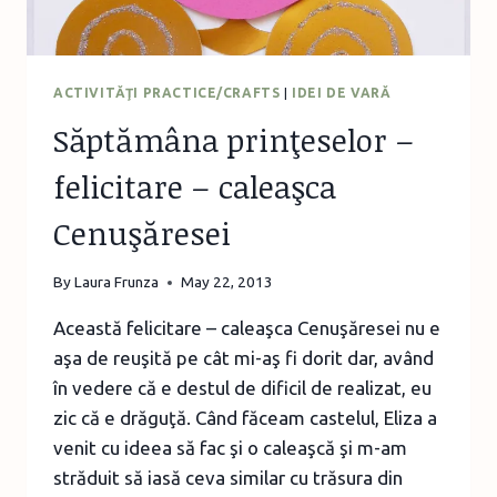
ACTIVITĂŢI PRACTICE/CRAFTS
|
IDEI DE VARĂ
Săptămâna prinţeselor –
felicitare – caleaşca
Cenuşăresei
By
Laura Frunza
May 22, 2013
Această felicitare – caleaşca Cenuşăresei nu e
aşa de reuşită pe cât mi-aş fi dorit dar, având
în vedere că e destul de dificil de realizat, eu
zic că e drăguţă. Când făceam castelul, Eliza a
venit cu ideea să fac şi o caleaşcă şi m-am
străduit să iasă ceva similar cu trăsura din