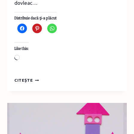
dovleac…
Distribuie dacă ţi-a plăcut
Like this:
Loading…
SĂPTĂMÂNA
CITEȘTE
PRINŢESELOR
–
FELICITARE
–
CALEAŞCA
CENUŞĂRESEI