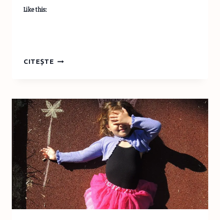
Like this:
SĂPTĂMÂNA
CITEȘTE
PRINŢESELOR
–
CORONIŢĂ
DIN
TUB
DE
CARTON