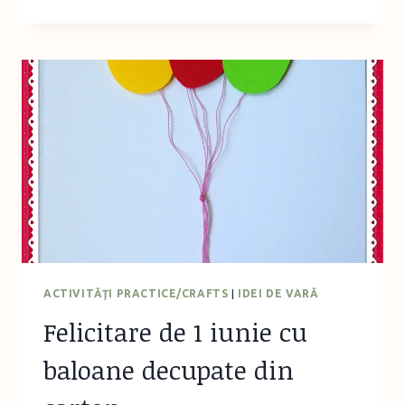
PRINŢESELOR
–
FELICITARE
CU
ROCHIE
DE
PRINŢESĂ
ACTIVITĂŢI PRACTICE/CRAFTS
|
IDEI DE VARĂ
Felicitare de 1 iunie cu
baloane decupate din