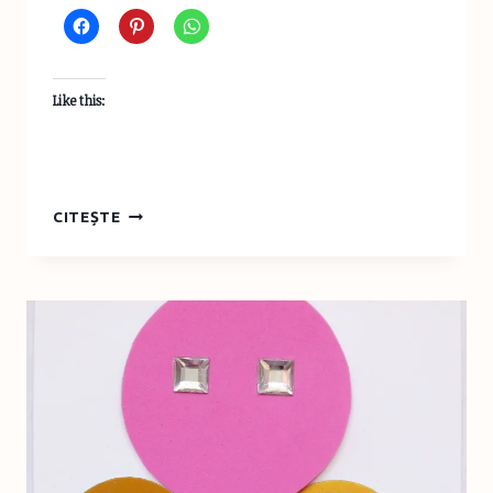
Like this:
SĂPTĂMÂNA
CITEȘTE
PRINŢESELOR
–
FOTOGRAFIE
MEMENTO
DE
1
IUNIE