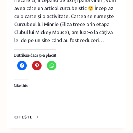
fiecare zi, începând de azi şi până vineri, vom
avea câte un articol curcubeistic
Încep azi
cu o carte şi o activitate. Cartea se numeşte
Curcubeul lui Minnie (Eliza trece prin etapa
Clubul lui Mickey Mouse), am luat-o la câţiva
lei de pe un site când au fost reduceri…
Distribuie dacă ţi-a plăcut
Like this:
SĂPTĂMÂNA
CITEȘTE
CURCUBEULUI