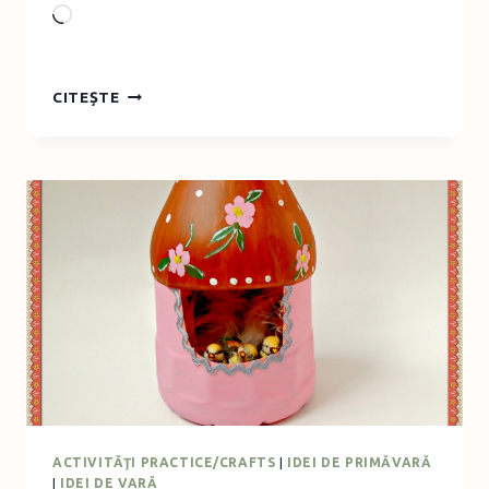
Loading…
FELICITARE
CITEȘTE
DE
1
IUNIE
CU
BALOANE
DECUPATE
DIN
CARTON
ACTIVITĂŢI PRACTICE/CRAFTS
|
IDEI DE PRIMĂVARĂ
|
IDEI DE VARĂ