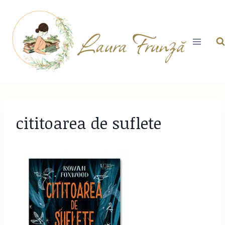
Skip
to
content
cititoarea de suflete