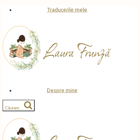
Skip
Traducerile mele
to
content
Despre mine
Căutare...