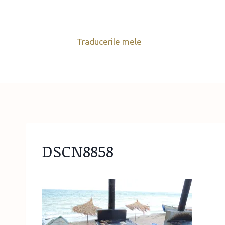
Skip
to
content
Traducerile mele
DSCN8858