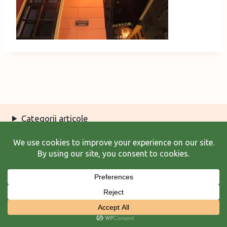
Categorii articole
Arhiva articole
Termeni şi condiţii
© 2026 Laura Frunză