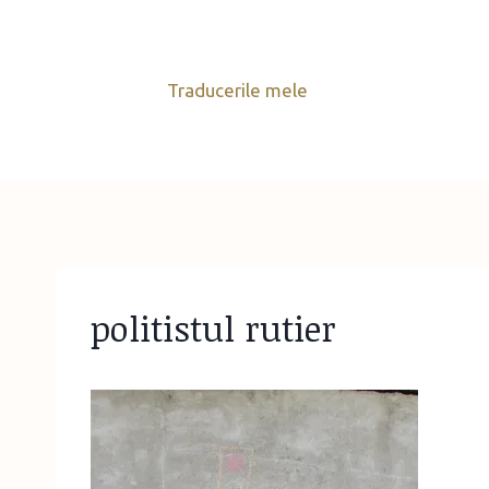
Skip
to
content
Traducerile mele
politistul rutier