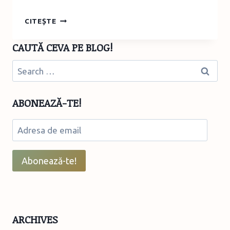
EVADARE
CITEȘTE
DE
WEEK-
CAUTĂ CEVA PE BLOG!
END
–
Search
BALCIC,
for:
ORAȘUL
DE
ABONEAZĂ-TE!
SUFLET
AL
Adresa
REGINEI
MARIA
de
email
Abonează-te!
ARCHIVES