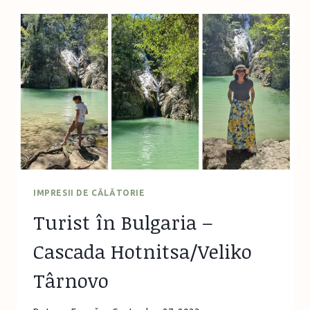
SFÂRȘIT,
O
VACANȚĂ
RELAXANTĂ
LA
MARE
CU
COPIII!
IMPRESII DE CĂLĂTORIE
Turist în Bulgaria –
Cascada Hotnitsa/Veliko
Târnovo