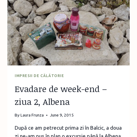
ZIUA
3,
DALBOKA
ȘI
CAP
KALIAKRA
IMPRESII DE CĂLĂTORIE
Evadare de week-end –
ziua 2, Albena
By
Laura Frunza
June 9, 2015
După ce am petrecut prima zi în Balcic, a doua
zi ne-am pus în plan o excursie până la Albena,