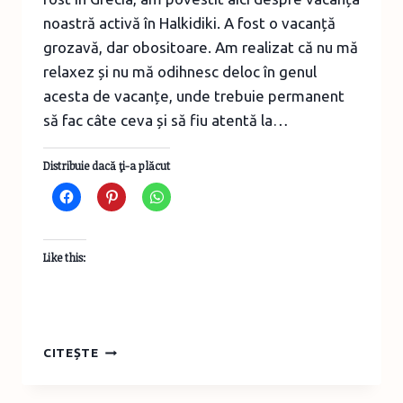
noastră activă în Halkidiki. A fost o vacanță
grozavă, dar obositoare. Am realizat că nu mă
relaxez și nu mă odihnesc deloc în genul
acesta de vacanțe, unde trebuie permanent
să fac câte ceva și să fiu atentă la…
Distribuie dacă ţi-a plăcut
Like this:
AM
CITEȘTE
AVUT,
ÎN