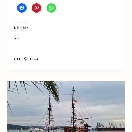
Like this:
Loading…
DESTINAȚIE
CITEȘTE
DE
VACANȚĂ
ESTIVALĂ:
SOZOPOL,
UN
ORAȘ
AL
CONTRASTELOR