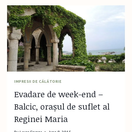
–
ZIUA
2,
ALBENA
IMPRESII DE CĂLĂTORIE
Evadare de week-end –
Balcic, orașul de suflet al
Reginei Maria
By
Laura Frunza
June 8, 2015