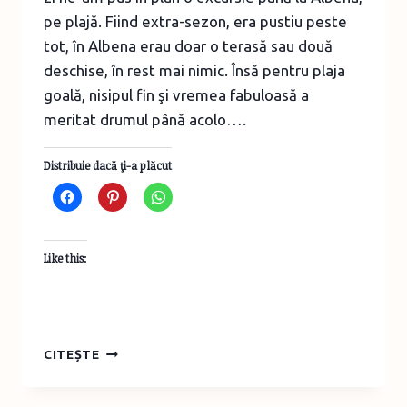
pe plajă. Fiind extra-sezon, era pustiu peste
tot, în Albena erau doar o terasă sau două
deschise, în rest mai nimic. Însă pentru plaja
goală, nisipul fin şi vremea fabuloasă a
meritat drumul până acolo….
Distribuie dacă ţi-a plăcut
Like this:
EVADARE
CITEȘTE
DE
WEEK-
END