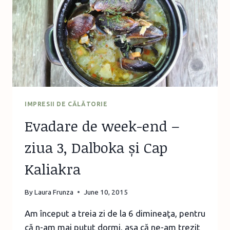
VECINII
NOȘTRI
BULGARI
IMPRESII DE CĂLĂTORIE
Evadare de week-end –
ziua 3, Dalboka și Cap
Kaliakra
By
Laura Frunza
June 10, 2015
Am început a treia zi de la 6 dimineaţa, pentru
că n-am mai putut dormi, aşa că ne-am trezit