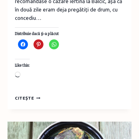
recomandase o cazare ieftină la Balcic, așa că
în două zile eram deja pregătiți de drum, cu
concediu…
Distribuie dacă ţi-a plăcut
Like this:
Loading…
O
CITEȘTE
EXCURSIE
DE
WEEK-
END
PRELUNGIT
LA