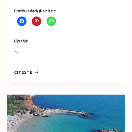
Distribuie dacă ţi-a plăcut
Like this:
Loading…
20
CITEȘTE
MOTIVE
SĂ
ALEGI
VARNA
CA
DESTINAȚIE
DE
VACANȚĂ
ESTIVALĂ