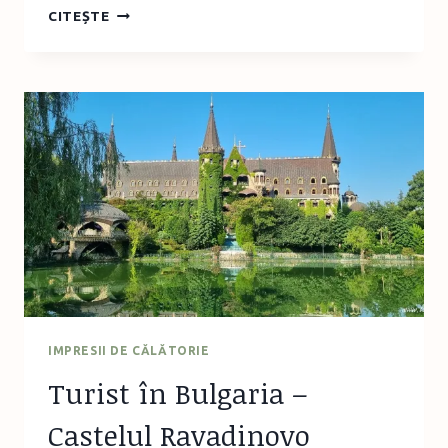
TURIST
CITEȘTE
ÎN
BULGARIA
–
CASCADA
HOTNITSA/VELIKO
TÂRNOVO
IMPRESII DE CĂLĂTORIE
Turist în Bulgaria –
Castelul Ravadinovo