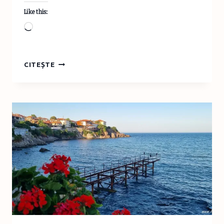
Like this:
Loading…
TURIST
CITEȘTE
ÎN
BULGARIA
–
BĂILE
DE
SARE
DE
LA
BURGAS