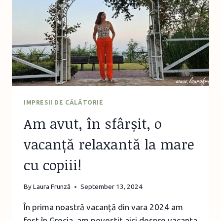
IMPRESII DE CĂLĂTORIE
Am avut, în sfârșit, o
vacanță relaxantă la mare
cu copiii!
By
Laura Frunză
September 13, 2024
În prima noastră vacanță din vara 2024 am
fost în Grecia, am povestit aici despre vacanța