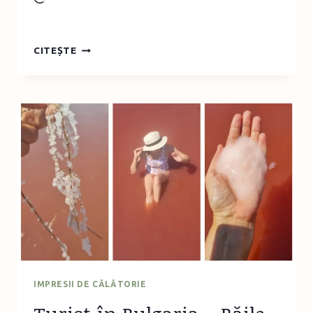
TURIST
CITEȘTE
ÎN
BULGARIA
–
CASTELUL
RAVADINOVO
IMPRESII DE CĂLĂTORIE