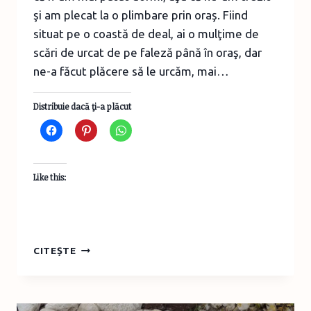
şi am plecat la o plimbare prin oraş. Fiind
situat pe o coastă de deal, ai o mulţime de
scări de urcat de pe faleză până în oraş, dar
ne-a făcut plăcere să le urcăm, mai…
Distribuie dacă ţi-a plăcut
Like this:
EVADARE
CITEȘTE
DE
WEEK-
END
–