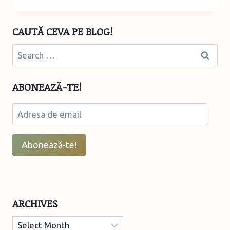
BEBE
–
PIURE
CAUTĂ CEVA PE BLOG!
DE
AVOCADO
Search
CU
for:
BANANĂ
ABONEAZĂ-TE!
Adresa
de
email
Abonează-te!
ARCHIVES
Archives