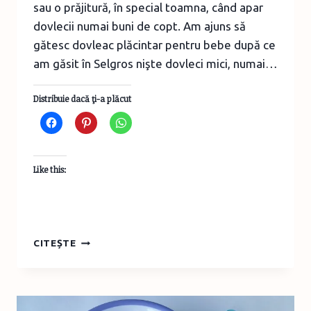
sau o prăjitură, în special toamna, când apar
dovlecii numai buni de copt. Am ajuns să
gătesc dovleac plăcintar pentru bebe după ce
am găsit în Selgros nişte dovleci mici, numai…
Distribuie dacă ţi-a plăcut
Like this:
DIVERSIFICARE
CITEȘTE
BEBE
–
REŢETE
CU