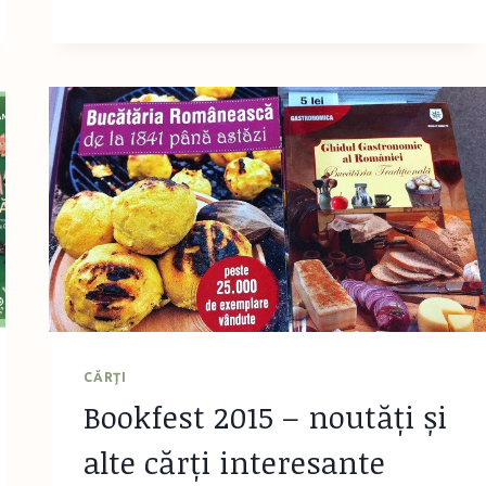
2021
–
PUȚINE
ȘI
POLIȚISTE
CĂRŢI
Bookfest 2015 – noutăți și
alte cărți interesante