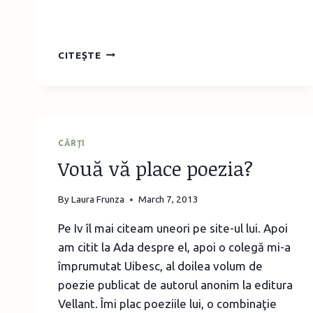
RECOMANDARE:
CITEȘTE
TREI
CĂRȚI
DEOSEBITE
PENTRU
COPII
DE
CĂRŢI
AUTORI
Vouă vă place poezia?
ROMÂNI
By
Laura Frunza
March 7, 2013
Pe Iv îl mai citeam uneori pe site-ul lui. Apoi
am citit la Ada despre el, apoi o colegă mi-a
împrumutat Uibesc, al doilea volum de
poezie publicat de autorul anonim la editura
Vellant. Îmi plac poeziile lui, o combinaţie