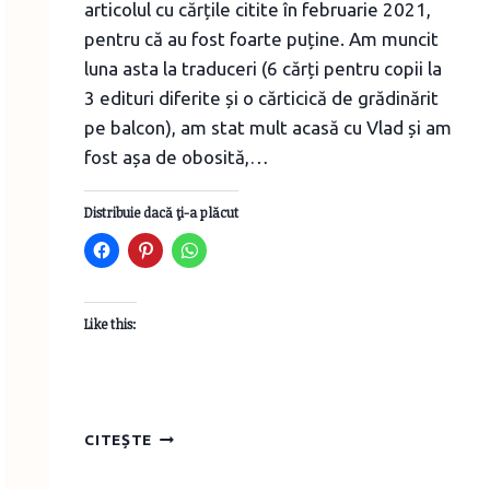
articolul cu cărțile citite în februarie 2021,
pentru că au fost foarte puține. Am muncit
luna asta la traduceri (6 cărți pentru copii la
3 edituri diferite și o cărticică de grădinărit
pe balcon), am stat mult acasă cu Vlad și am
fost așa de obosită,…
Distribuie dacă ţi-a plăcut
Like this:
CĂRȚILE
CITEȘTE
LUNII
FEBRUARIE