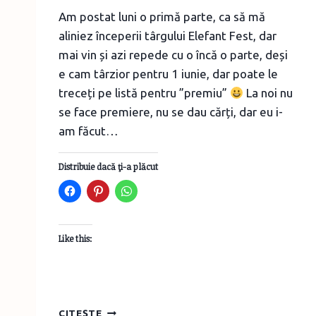
Am postat luni o primă parte, ca să mă
aliniez începerii târgului Elefant Fest, dar
mai vin și azi repede cu o încă o parte, deși
e cam târzior pentru 1 iunie, dar poate le
treceți pe listă pentru ”premiu”
La noi nu
se face premiere, nu se dau cărți, dar eu i-
am făcut…
Distribuie dacă ţi-a plăcut
Like this:
NOUTĂȚI
CITEȘTE