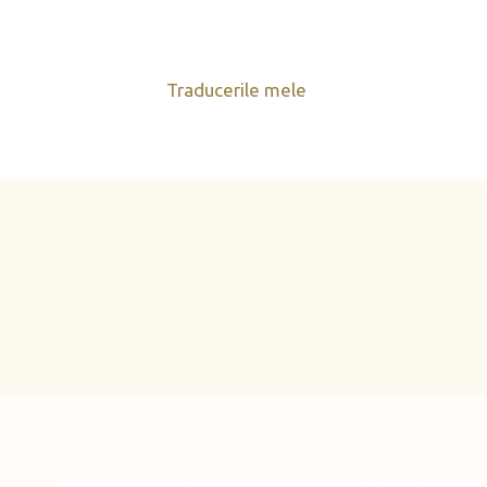
Skip
to
content
Traducerile mele