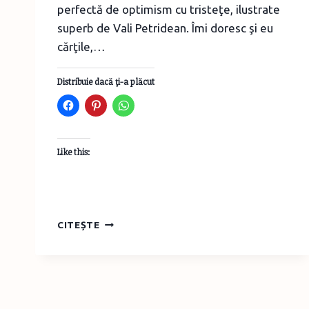
perfectă de optimism cu tristeţe, ilustrate
superb de Vali Petridean. Îmi doresc şi eu
cărţile,…
Distribuie dacă ţi-a plăcut
Like this:
VOUĂ
CITEȘTE
VĂ
PLACE
POEZIA?