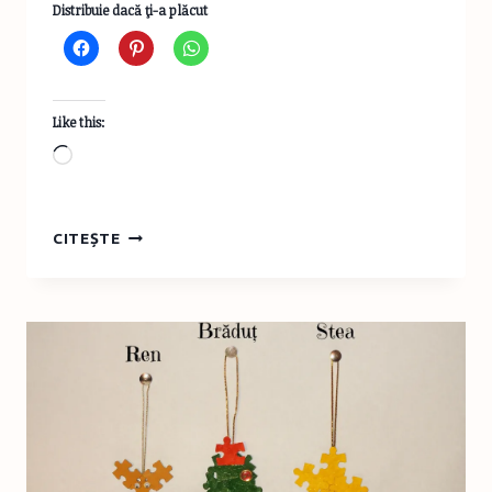
Distribuie dacă ţi-a plăcut
Like this:
Loading…
BRĂDUŢ
CITEȘTE
DIN
BEŢE
DE
ÎNGHEŢATĂ