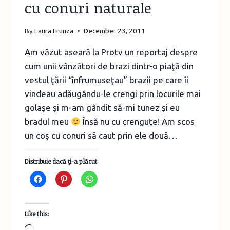
cu conuri naturale
By
Laura Frunza
December 23, 2011
Am văzut aseară la Protv un reportaj despre
cum unii vânzători de brazi dintr-o piaţă din
vestul ţării “înfrumuseţau” brazii pe care îi
vindeau adăugându-le crengi prin locurile mai
golaşe şi m-am gândit să-mi tunez şi eu
bradul meu
Însă nu cu crenguţe! Am scos
un coş cu conuri să caut prin ele două…
Distribuie dacă ţi-a plăcut
Like this:
Loading…