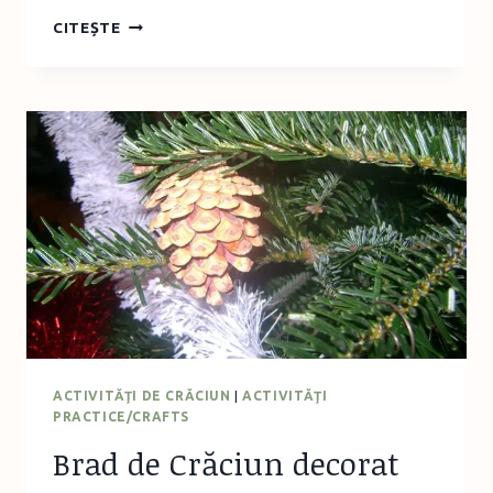
TABLOU
CITEȘTE
CU
BRĂDUŢ
DE
CRĂCIUN
REALIZAT
DIN
CAPACE
DE
PLASTIC
ACTIVITĂŢI DE CRĂCIUN
|
ACTIVITĂŢI
PRACTICE/CRAFTS
Brad de Crăciun decorat