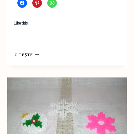
Like this:
21.
CITEȘTE
BRĂDUŢI
DIN
CONURI
DE
ÎNGHEŢATĂ
DECORATE
CU
FULGI
DE
COCOS