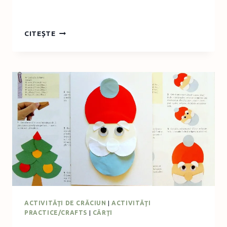
DE
CITEȘTE
FĂCUT
–
BRĂDUŢI
DIN
HÂRTIE
PLIATĂ
STIL
EVANTAI
ACTIVITĂŢI DE CRĂCIUN
|
ACTIVITĂŢI
PRACTICE/CRAFTS
|
CĂRŢI