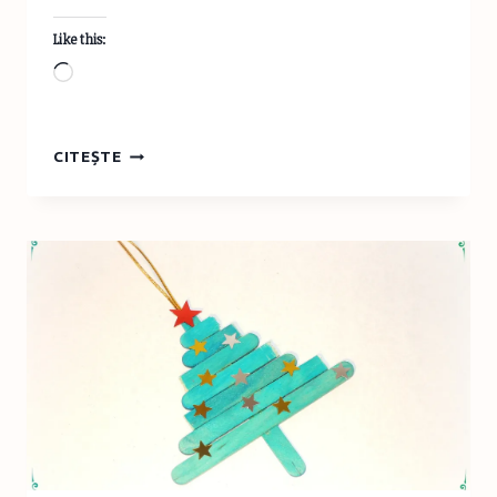
Like this:
Loading…
IDEI
CITEȘTE
CREATIVE
94
–
FIGURINE
DIN
CERCULEŢE
DE
HÂRTIE