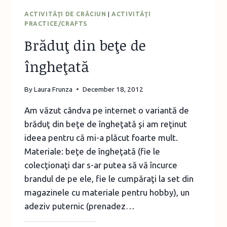
ACTIVITĂŢI DE CRĂCIUN
|
ACTIVITĂŢI
PRACTICE/CRAFTS
Brăduţ din beţe de
îngheţată
By
Laura Frunza
December 18, 2012
Am văzut cândva pe internet o variantă de
brăduţ din beţe de îngheţată şi am reţinut
ideea pentru că mi-a plăcut foarte mult.
Materiale: beţe de îngheţată (fie le
colecţionaţi dar s-ar putea să vă încurce
brandul de pe ele, fie le cumpăraţi la set din
magazinele cu materiale pentru hobby), un
adeziv puternic (prenadez…