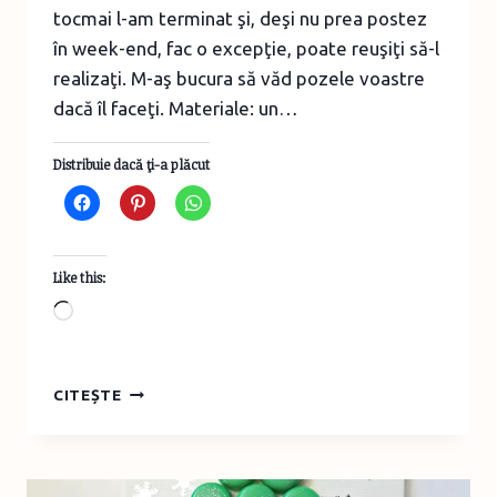
tocmai l-am terminat şi, deşi nu prea postez
în week-end, fac o excepţie, poate reuşiţi să-l
realizaţi. M-aş bucura să văd pozele voastre
dacă îl faceţi. Materiale: un…
Distribuie dacă ţi-a plăcut
Like this:
Loading…
BRĂDUŢ
CITEȘTE
DIN
MATERIALE
RECICLATE
–