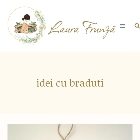
Skip
to
content
idei cu braduti