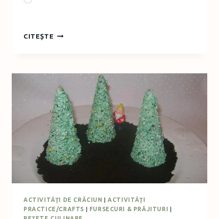
BRAD
CITEȘTE
DE
CRĂCIUN
DECORAT
CU
CONURI
NATURALE
ACTIVITĂŢI DE CRĂCIUN
|
ACTIVITĂŢI
PRACTICE/CRAFTS
|
FURSECURI & PRĂJITURI
|
REȚETE CULINARE