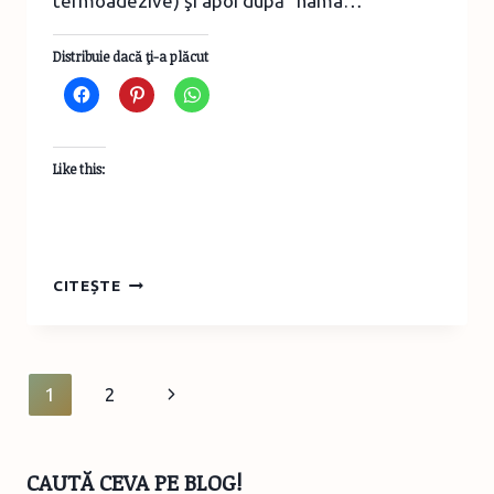
termoadezive) şi apoi după “hama…
Distribuie dacă ţi-a plăcut
Like this:
15.DECORAŢIUNI
CITEȘTE
DE
POM
DIN
MĂRGELE
Page
Next
1
2
TERMOADEZIVE
navigation
Page
CAUTĂ CEVA PE BLOG!