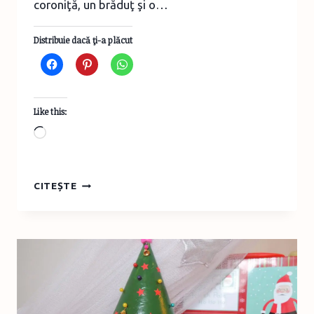
coroniţă, un brăduţ şi o…
Distribuie dacă ţi-a plăcut
Like this:
Loading…
DECORAŢIUNI
CITEȘTE
PENTRU
BRAD
DIN
PIESE
DE
PUZZLE