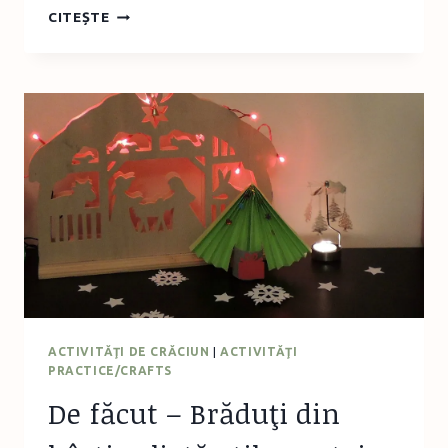
DECORAŢIUNE
CITEȘTE
DIN
SCORŢIŞOARĂ,
BRAD
ARTIFICIAL
ŞI
NASTURI
COLORAŢI
ACTIVITĂŢI DE CRĂCIUN
|
ACTIVITĂŢI
PRACTICE/CRAFTS
De făcut – Brăduţi din