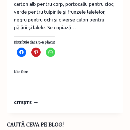
carton alb pentru corp, portocaliu pentru cioc,
verde pentru tulpinile şi frunzele lalelelor,
negru pentru ochi şi diverse culori pentru
pălării şi lalele. Se copiază…
Distribuie dacă ţi-a plăcut
Like this:
SĂPTĂMÂNA
CITEȘTE
CREATIVĂ
–
IDEEA
CAUTĂ CEVA PE BLOG!
1,