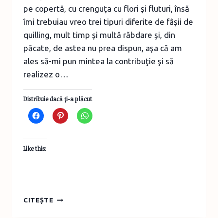
pe copertă, cu crenguţa cu flori şi fluturi, însă
îmi trebuiau vreo trei tipuri diferite de fâşii de
quilling, mult timp şi multă răbdare şi, din
păcate, de astea nu prea dispun, aşa că am
ales să-mi pun mintea la contribuţie şi să
realizez o…
Distribuie dacă ţi-a plăcut
Like this:
SĂPTĂMÂNA
CITEȘTE
CREATIVĂ,
IDEEA