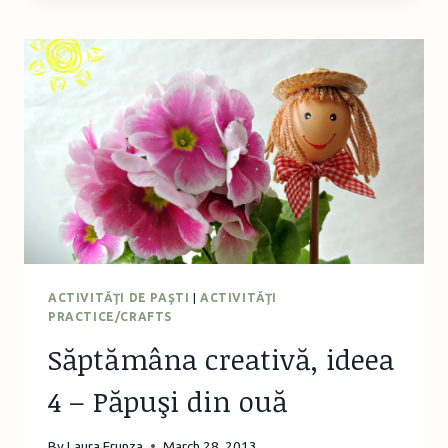
5
–
QUILLING,
TEHNICA
SPIRALĂRII
HÂRTIEI
ACTIVITĂŢI DE PAŞTI
|
ACTIVITĂŢI
PRACTICE/CRAFTS
Săptămâna creativă, ideea
4 – Păpuşi din ouă
By
Laura Frunza
March 28, 2013