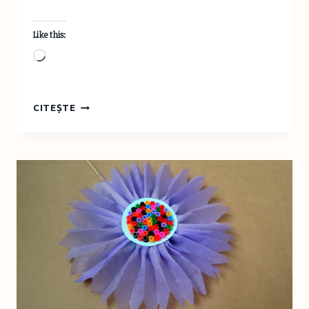
Like this:
Loading…
SĂPTĂMÂNA
CITEȘTE
CREATIVĂ,
IDEEA
3
–
DECORAŢIUNI
FLORALE
DE
PAŞTI