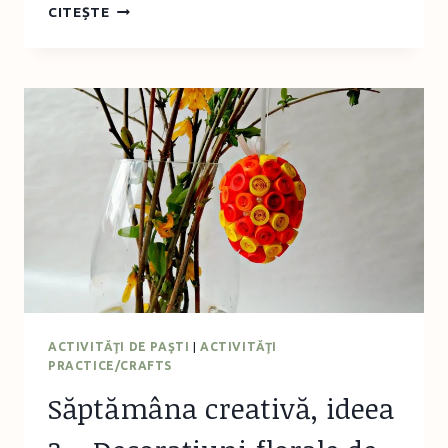
SĂPTĂMÂNA
CITEȘTE
CREATIVĂ,
IDEEA
4
–
PĂPUŞI
DIN
OUĂ
ACTIVITĂŢI DE PAŞTI
|
ACTIVITĂŢI
PRACTICE/CRAFTS
Săptămâna creativă, ideea