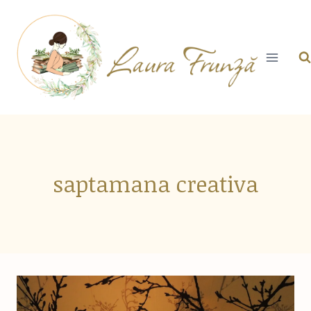
Skip
to
content
saptamana creativa