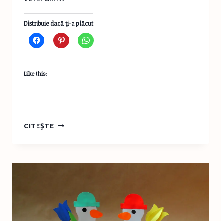
Distribuie dacă ţi-a plăcut
Like this:
SĂPTĂMÂNA
CITEȘTE
CREATIVĂ,
IDEEA
2
–
FLORI
DIN
HÂRTIE
ŞI
MĂRGELE