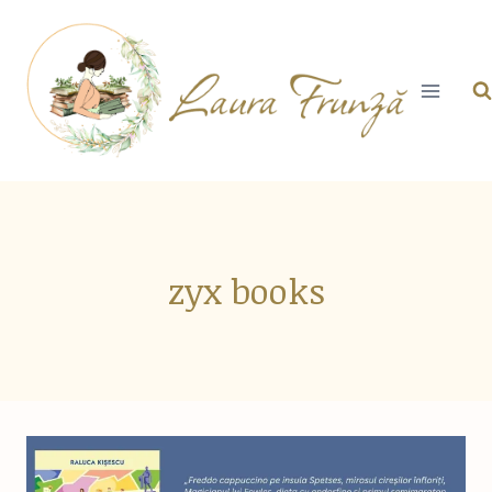
Skip
to
content
zyx books