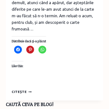
demult, atunci când a apărut, dar așteptările
diferite pe care le-am avut atunci de la carte
m-au făcut să n-o termin. Am reluat-o acum,
pentru club, și am descoperit o carte
frumoasă…
Distribuie dacă ţi-a plăcut
Like this:
BOOK
CITEȘTE
REVIEW:
ALERGĂTORII
CAUTĂ CEVA PE BLOG!
ANONIMI,