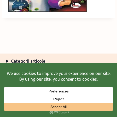
Categorii articole
Arhiva articole
Termeni şi condiţii
© 2026 Laura Frunză