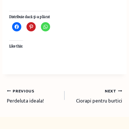
Distribuie dacă ţi-a plăcut
Like this:
Post
PREVIOUS
NEXT
Perdeluta ideala!
Ciorapi pentru burtici
navigation