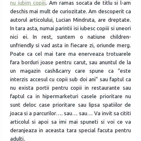
nu iubim copiii
. Am ramas socata de titlu si l-am
deschis mai mult de curiozitate. Am descoperit ca
autorul articolului, Lucian Mindruta, are dreptate.
In tara asta, numai parintii isi iubesc copiii si uneori
nici ei. In rest, suntem o natiune children-
unfriendly si vad asta in fiecare zi, oriunde merg.
Poate ca cel mai tare ma enerveaza trotuarele
fara borduri joase pentru carut, sau anuntul de la
un magazin cash&carry care spune ca “este
interzis accesul cu copii sub doi ani” sau faptul ca
nu exista portii pentru copii in restaurante sau
faptul ca in hipermarketuri casele prioritare nu
sunt deloc case prioritare sau lipsa spatiilor de
joaca si a parcurilor…. sau… sau… Va invit sa cititi
articolul si apoi sa imi mai spuneti si voi ce va
deranjeaza in aceasta tara special facuta pentru
adulti.