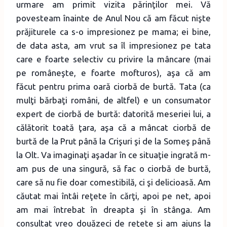
urmare am primit vizita părinţilor mei. Vă
povesteam înainte de Anul Nou că am făcut nişte
prăjiturele ca s-o impresionez pe mama; ei bine,
de data asta, am vrut sa îl impresionez pe tata
care e foarte selectiv cu privire la mâncare (mai
pe româneşte, e foarte mofturos), aşa că am
făcut pentru prima oară ciorbă de burtă. Tata (ca
mulţi bărbaţi români, de altfel) e un consumator
expert de ciorbă de burtă: datorită meseriei lui, a
călătorit toată ţara, aşa că a mâncat ciorbă de
burtă de la Prut până la Crişuri şi de la Someş până
la Olt. Va imaginaţi aşadar în ce situaţie ingrată m-
am pus de una singură, să fac o ciorbă de burtă,
care să nu fie doar comestibilă, ci şi delicioasă. Am
căutat mai întâi reţete în cărţi, apoi pe net, apoi
am mai întrebat în dreapta şi în stânga. Am
consultat vreo douăzeci de reţete şi am ajuns la