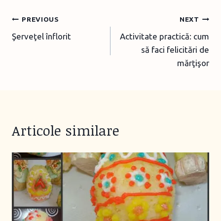
Post
PREVIOUS
NEXT
Şerveţel înflorit
Activitate practică: cum
navigation
să faci felicitări de
mărţişor
Articole similare