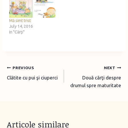
copiii lor. Campania
porneşte de la premiza că
părinţii moderni nu
petrec…
Mă simt trist
July 14, 2016
In "Cărţi"
Post
PREVIOUS
NEXT
Clătite cu pui şi ciuperci
Două cărţi despre
navigation
drumul spre maturitate
Articole similare