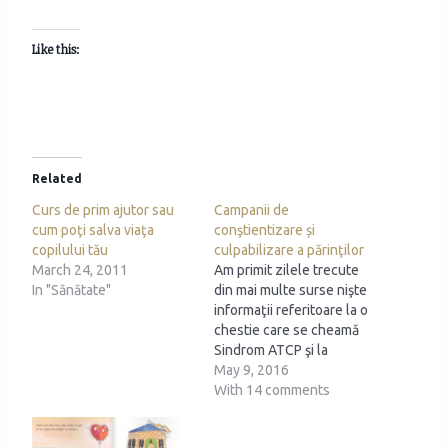
Like this:
Related
Curs de prim ajutor sau
Campanii de
cum poţi salva viaţa
conştientizare și
copilului tău
culpabilizare a părinţilor
March 24, 2011
Am primit zilele trecute
In "Sănătate"
din mai multe surse nişte
informaţii referitoare la o
chestie care se cheamă
Sindrom ATCP şi la
lansarea unei campanii de
May 9, 2016
conştientizare a părinţilor
With 14 comments
cu privire la faptul că
petrec prea puţin timp cu