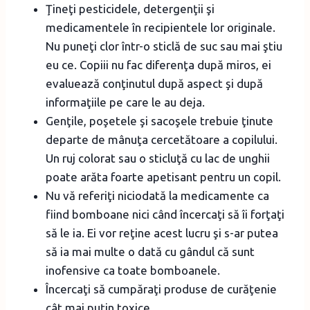
Ţineţi pesticidele, detergenţii şi
medicamentele în recipientele lor originale.
Nu puneţi clor într-o sticlă de suc sau mai ştiu
eu ce. Copiii nu fac diferenţa după miros, ei
evaluează conţinutul după aspect şi după
informaţiile pe care le au deja.
Genţile, poşetele şi sacoşele trebuie ţinute
departe de mânuţa cercetătoare a copilului.
Un ruj colorat sau o sticluţă cu lac de unghii
poate arăta foarte apetisant pentru un copil.
Nu vă referiţi niciodată la medicamente ca
fiind bomboane nici când încercaţi să îi forţaţi
să le ia. Ei vor reţine acest lucru şi s-ar putea
să ia mai multe o dată cu gândul că sunt
inofensive ca toate bomboanele.
Încercaţi să cumpăraţi produse de curăţenie
cât mai puţin toxice.