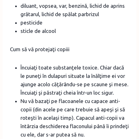
diluant, vopsea, var, benzină, lichid de aprins
grătarul, lichid de spălat parbrizul
pesticide
sticle de alcool
Cum să vă protejaţi copiii
Încuiaţi toate substanţele toxice. Chiar dacă
le puneţi în dulapuri situate la înălţime ei vor
ajunge acolo căţărându-se pe scaune şi mese.
Încuiaţi şi păstraţi cheia într-un loc sigur.
Nu vă bazaţi pe flacoanele cu capace anti-
copii (din acele pe care trebuie să apeşi şi să
roteşti în acelaşi timp). Capacul anti-copii va
întârzia deschiderea flaconului până îi prindeţi
cu ele, dar s-ar putea să nu.