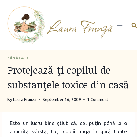
Skip
to
content
SĂNĂTATE
Protejează-ţi copilul de
substanţele toxice din casă
By
Laura Frunza
September 16, 2009
1 Comment
Este un lucru bine ştiut că, cel puţin până la o
anumită vârstă, toţi copiii bagă în gură toate