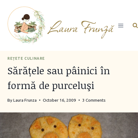
Skip
to
content
REȚETE CULINARE
Sărățele sau pâinici în
formă de purceluşi
By
Laura Frunza
October 16, 2009
3 Comments