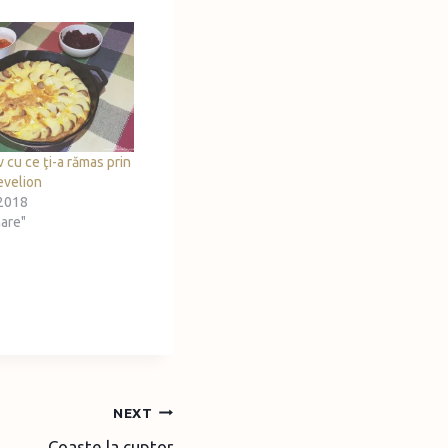
v cu ce ţi-a rămas prin
evelion
2018
nare"
NEXT
Coaste la cuptor