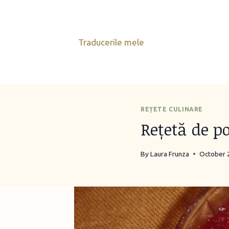
Skip
to
content
Traducerile mele
REȚETE CULINARE
Rețetă de po
By
Laura Frunza
October 