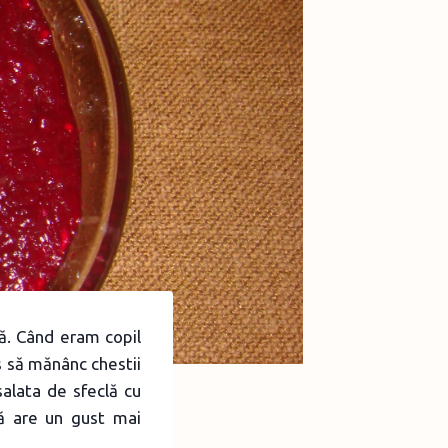
bă. Când eram copil
s să mănânc chestii
alata de sfeclă cu
că are un gust mai