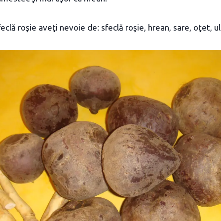
eclă roşie aveţi nevoie de: sfeclă roşie, hrean, sare, oţet, ul