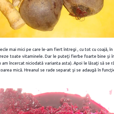
ecle mai mici pe care le-am fiert întregi , cu tot cu coajă, în 
treze toate vitaminele. Dar le puteţi fierbe foarte bine şi î
 am încercat niciodată varianta asta). Apoi le lăsaţi să se r
zătoarea mică. Hreanul se rade separat şi se adaugă în funcţi