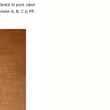
celentă în post când
ele A, B, C şi PP,