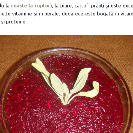
lu la
coaste la cuptor
), la piure, cartofi prăjiţi şi este ex
lte vitamine şi minerale, deoarece este bogată în vitamin
u şi proteine.