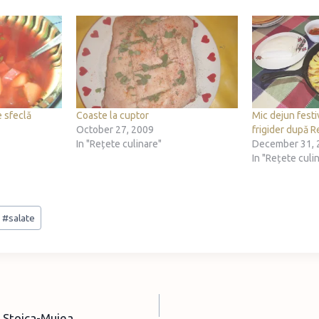
e sfeclă
Coaste la cuptor
Mic dejun festi
October 27, 2009
frigider după R
In "Rețete culinare"
December 31, 
In "Rețete culi
#
salate
a Stoica-Mujea