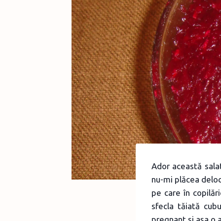
Ador această salat
nu-mi plăcea deloc
pe care în copilă
sfecla tăiată cub
pregnant şi aşa o 