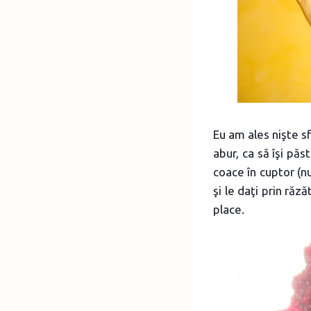
Eu am ales nişte sf
abur, ca să îşi păs
coace în cuptor (nu
şi le daţi prin ră
place.