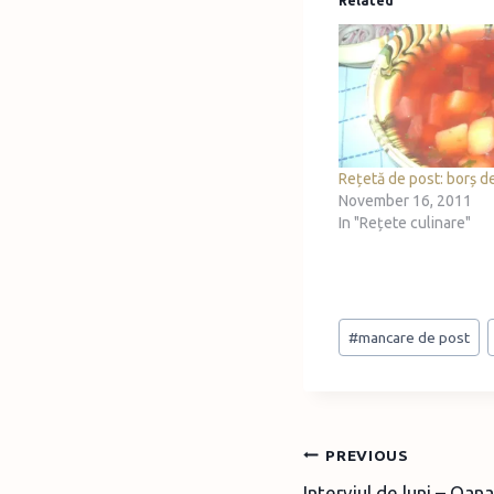
Related
Rețetă de post: borș d
November 16, 2011
In "Rețete culinare"
Post
#
mancare de post
Tags:
Post
PREVIOUS
Interviul de luni – Oan