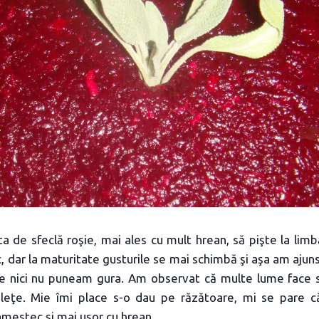
a de sfeclă roşie, mai ales cu mult hrean, să pişte la lim
, dar la maturitate gusturile se mai schimbă şi aşa am ajun
rie nici nu puneam gura. Am observat că multe lume face s
uleţe. Mie îmi place s-o dau pe răzătoare, mi se pare 
amestec şi mai uşor cu hrean.