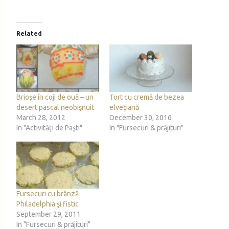
a
d
Related
i
n
g
…
Brioşe în coji de ouă – un
Tort cu cremă de bezea
desert pascal neobişnuit
elveţiană
March 28, 2012
December 30, 2016
In "Activităţi de Paşti"
In "Fursecuri & prăjituri"
Fursecuri cu brânză
Philadelphia şi fistic
September 29, 2011
In "Fursecuri & prăjituri"