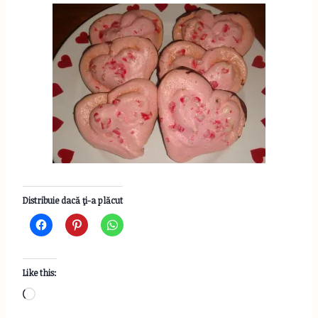
Distribuie dacă ţi-a plăcut
Like this:
L
o