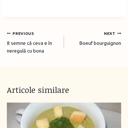
Post
PREVIOUS
NEXT
8 semne că ceva e în
Boeuf bourguignon
navigation
neregulă cu bona
Articole similare