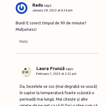
Radu
says:
January 29, 2023 at 6:24 pm
Bună! E corect timpul de 90 de minute?
Mulțumesc!
Reply
Laura Frunză
says:
February 1, 2023 at 2:52 pm
Da, bezelele se coc (mai degrabă se usucă)
în cuptor la temperatură foarte scăzută o
perioadă mai lungă. Mai citește și alte
rețete de pe net ca să îți faci o idee cum să