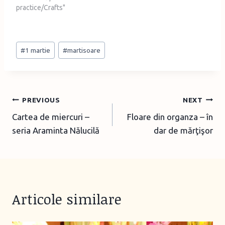
practice/Crafts"
Post
#
1 martie
#
martisoare
Tags:
Post
PREVIOUS
NEXT
Cartea de miercuri –
Floare din organza – în
navigation
seria Araminta Nălucilă
dar de mărţişor
Articole similare